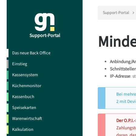
Support-Portal
Minde
Support-Portal
Das neue Back Office
Anbindung/An
Einstieg
Schnittstelle
Kassensystem
IP-Adresse
: s
Küchenmonitor
Bei mehre
Kassenbuch
2 mit Dev
Speisekarten
Warenwirtschaft
Der O.P.I
Zahlungste
Kalkulation
daran, das