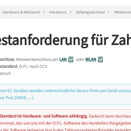
Hardware & Netzwerk
Hardware
Zahlungsterminal
Mindestan
stanforderung für Za
schluss
: Netzwerkanschluss per
LAN
oder
WLAN
nstandard
: O.P.I. nach CCV
tatisch
ren EC-Geräten werden unterschiedliche Device Ports pro Gerät vorausg
ice-Port 20008, …).
.-Standard ist Hardware- und Software-abhängig
. Dadurch kann durchaus 
rminal, das von uns mit der O.P.I.-Software des Herstellers freigegeben w
s die Software teilweise durch den Zahlungsanbieter/Provider geändert