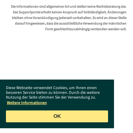
Stellen Sie die Bildschirmneigung senkrecht (90 Grad).
Die Informationen sind allgemeiner Art und stellen keine Rechtsberatung dar.
Das Supportportal erhebt keinen Anspruch auf Vollständigkeit. Änderungen
Anleitungen
bleiben ohne Vorankündigung jederzeit vorbehalten. Es wird an dieser Stelle
darauf hingewiesen, dass die ausschließliche Verwendung der männlichen
Hier
(Link zur Hersteller-Website - Stand:
Form geschlechtsunabhängig verstanden werden soll.
24.02.26)
Tools, Treiber & Peripherie
Drücken Sie den Knopf auf der Rückseite des Geräts
Hier
finden Sie alle Tools und Treiber zur Aures
(mittig unten) und ziehen Sie dann die Abdeckung
YunoB. (Link zur Hersteller-Website - Stand:
Drücken Sie den Knopf auf der Rückseite des Geräts
gleichzeitig nach oben hoch.
24.02.26)
(mittig unten) und ziehen Sie dann die Abdeckung
gleichzeitig nach oben hoch.
Diese Webseite verwendet Cookies, um Ihnen einen
besseren Service bieten zu können. Durch die weitere
Nutzung der Seite stimmen Sie der Verwendung zu.
Weitere Informationen
OK