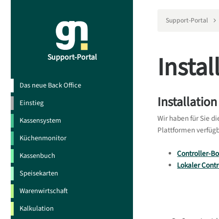
Support-Portal
Instal
Support-Portal
Das neue Back Office
Installatio
Einstieg
Wir haben für Sie di
Kassensystem
Plattformen verfügb
Küchenmonitor
Controller-B
Kassenbuch
Lokaler Contr
Speisekarten
Warenwirtschaft
Kalkulation