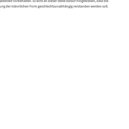
erzeit vorbehalten. Es wird an dieser Stelle darauf hingewiesen, dass die
ung der männlichen Form geschlechtsunabhängig verstanden werden soll.