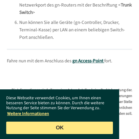
Netzwerkport des gn-Routers mit der Beschriftung <
Trunk
Switch
>
Nun können Sie alle Geräte (gn-Controller, Drucker,
Terminal-Kasse) per LAN an einem beliebigen Switch-
Port anschließen.
Fahre nun mit dem Anschluss des
gn Access-Point
fort.
Die Informationen sind allgemeiner Art und stellen keine Rechtsberatung dar.
Das Supportportal erhebt keinen Anspruch auf Vollständigkeit. Änderungen
Diese Webseite verwendet Cookies, um Ihnen einen
bleiben ohne Vorankündigung jederzeit vorbehalten. Es wird an dieser Stelle
besseren Service bieten zu können. Durch die weitere
Nutzung der Seite stimmen Sie der Verwendung zu.
darauf hingewiesen, dass die ausschließliche Verwendung der männlichen
Weitere Informationen
Form geschlechtsunabhängig verstanden werden soll.
OK