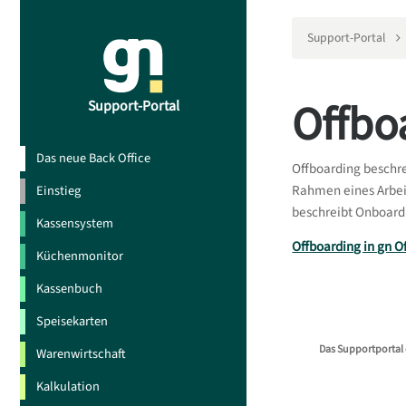
Support-Portal
Offbo
Support-Portal
Das neue Back Office
Offboarding beschre
Rahmen eines Arbeit
Einstieg
beschreibt Onboard
Kassensystem
Offboarding in gn O
Küchenmonitor
Kassenbuch
Speisekarten
Das Supportportal 
Warenwirtschaft
Kalkulation