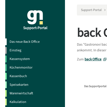
Support-Portal
back 
Support-Portal
Das neue Back Office
Das "Gastronovi back
ankommt. In dieser
Einstieg
Kassensystem
Zum
back Office
Küchenmonitor
Kassenbuch
Speisekarten
Das Supportportal 
Warenwirtschaft
Kalkulation