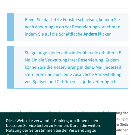
Bevor Sie das letzte Fenster schließen, können Sie
noch Änderungen an der Reservierung vornehmen,
indem Sie auf die Schaltfläche
Ändern
klicken.
Sie gelangen jederzeit wieder über die erhaltene E-
Mail in die Verwaltung Ihrer Reservierung. Zudem
können Sie die Reservierung in der E-Mail jederzeit
stornieren und auch eine zusätzliche Vorbestellung
von Speisen und Getränken ist jederzeit möglich.
Die Informationen sind allgemeiner Art und stellen keine Rechtsberatung dar.
Das Supportportal erhebt keinen Anspruch auf Vollständigkeit. Änderungen
Diese Webseite verwendet Cookies, um Ihnen einen
bleiben ohne Vorankündigung jederzeit vorbehalten. Es wird an dieser Stelle
besseren Service bieten zu können. Durch die weitere
Nutzung der Seite stimmen Sie der Verwendung zu.
darauf hingewiesen, dass die ausschließliche Verwendung der männlichen