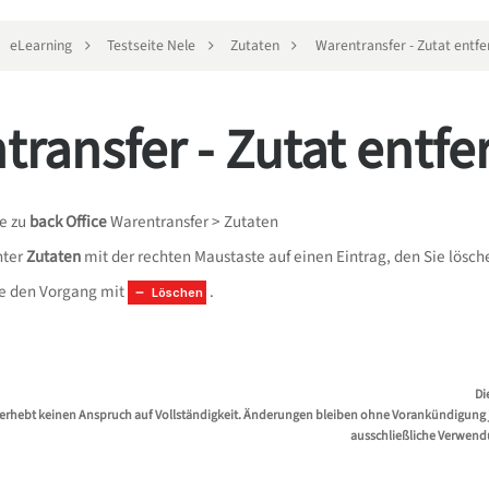
eLearning
Testseite Nele
Zutaten
Warentransfer - Zutat entf
transfer - Zutat entf
ie zu
back Office
Warentransfer > Zutaten
nter
Zutaten
mit der rechten Maustaste auf einen Eintrag, den Sie lös
ie den Vorgang mit
.
Löschen
Di
erhebt keinen Anspruch auf Vollständigkeit. Änderungen bleiben ohne Vorankündigung jed
ausschließliche Verwend