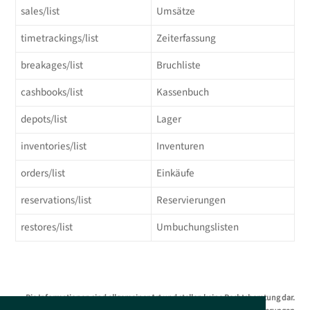
sales/list
Umsätze
timetrackings/list
Zeiterfassung
breakages/list
Bruchliste
cashbooks/list
Kassenbuch
depots/list
Lager
inventories/list
Inventuren
orders/list
Einkäufe
reservations/list
Reservierungen
restores/list
Umbuchungslisten
Die Informationen sind allgemeiner Art und stellen keine Rechtsberatung dar.