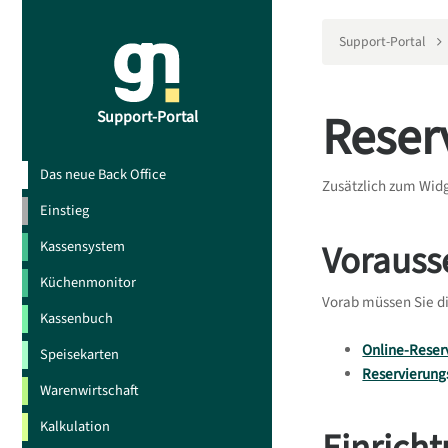
Support-Portal
Reser
Support-Portal
Das neue Back Office
Zusätzlich zum Wid
Einstieg
Vorauss
Kassensystem
Küchenmonitor
Vorab müssen Sie di
Kassenbuch
Online-Reser
Speisekarten
Reservierung
Warenwirtschaft
Kalkulation