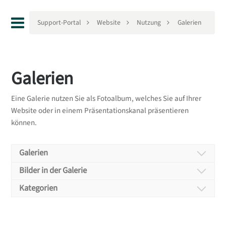
Support-Portal
Website
Nutzung
Galerien
Galerien
Eine Galerie nutzen Sie als Fotoalbum, welches Sie auf Ihrer
Website oder in einem Präsentationskanal präsentieren
können.
Galerien
Galerien
Bilder in der Galerie
Bilder in einer Galerie
Kategorien
Kategorien
Wie lege ich eine Galerie