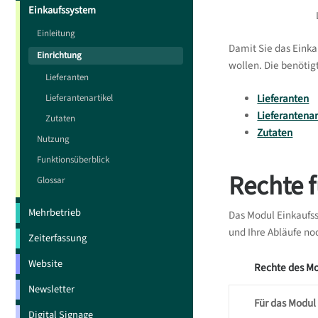
Einkaufssystem
Einleitung
Damit Sie das Einka
Einrichtung
wollen. Die benötig
Lieferanten
Lieferantenartikel
Lieferanten
Lieferantenar
Zutaten
Zutaten
Nutzung
Funktionsüberblick
Rechte 
Glossar
Mehrbetrieb
Das Modul Einkaufs
und Ihre Abläufe no
Zeiterfassung
Website
Rechte des M
Newsletter
Für das Modul
Digital Signage