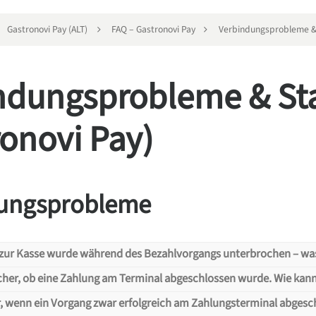
Gastronovi Pay (ALT)
FAQ – Gastronovi Pay
Verbindungsprobleme & 
ndungsprobleme & S
ronovi Pay)
ungsprobleme
 zur Kasse wurde während des Bezahlvorgangs unterbrochen – wa
icher, ob eine Zahlung am Terminal abgeschlossen wurde. Wie kan
rbindung zur Kasse wurde während de
r, wenn ein Vorgang zwar erfolgreich am Zahlungsterminal abgesc