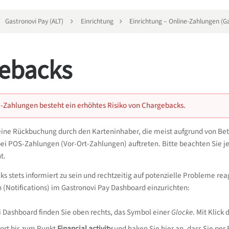
Gastronovi Pay (ALT)
Einrichtung
Einrichtung – Online-Zahlungen (G
ebacks
e-Zahlungen besteht ein erhöhtes Risiko von Chargebacks.
eine Rückbuchung durch den Karteninhaber, die meist aufgrund von Bet
i POS-Zahlungen (Vor-Ort-Zahlungen) auftreten. Bitte beachten Sie je
t.
 stets informiert zu sein und rechtzeitig auf potenzielle Probleme re
(Notifications) im Gastronovi Pay Dashboard einzurichten:
 Dashboard finden Sie oben rechts, das Symbol einer
Glocke
. Mit Klick
dort bis zum Punkt
Financial activity
und haken Sie hier an, dass Sie per