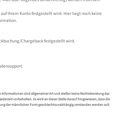
auf Ihrem Konto festgestellt wird. Hier liegt noch keine
formation.
ückbuchung/Chargeback festgestellt wird.
undensupport.
e Informationen sind allgemeiner Art und stellen keine Rechtsberatung dar.
erzeit vorbehalten. Es wird an dieser Stelle darauf hingewiesen, dass die
ung der männlichen Form geschlechtsunabhängig verstanden werden soll.