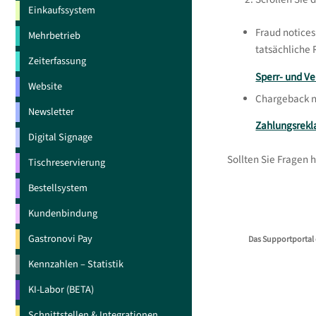
Einkaufssystem
Fraud notices
Mehrbetrieb
tatsächliche 
Zeiterfassung
Sperr- und Ve
Website
Chargeback n
Newsletter
Zahlungsrek
Digital Signage
Sollten Sie Fragen 
Tischreservierung
Bestellsystem
Kundenbindung
Gastronovi Pay
Das Supportportal 
Kennzahlen – Statistik
KI-Labor (BETA)
Schnittstellen & Integrationen