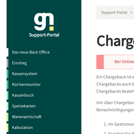
Support-Portal
Charg
Support-Portal
Das neue Back Office
Bei Onlin
Einstieg
Kassensystem
Ein Chargeback ist 
Chargebacks auch be
Küchenmonitor
Chargebacks besteh
Kassenbuch
Um über Chargebacks
Speisekarten
Benachrichtigungen 
Warenwirtschaft
Im Gastronovi
Kalkulation
Scrollen Sie 