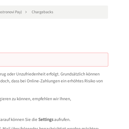
astronovi Pay)
Chargebacks
rug oder Unzufriedenheit erfolgt. Grundsätzlich können
doch, dass bei Online-Zahlungen ein erhöhtes Risiko von
agieren zu können, empfehlen wir Ihnen,
 darauf können Sie die
Settings
aufrufen.
 E-Mail über folgendes benachrichtigt werden möchten: