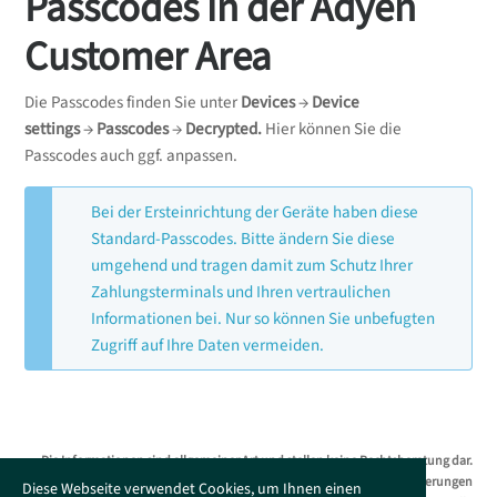
Passcodes in der Adyen
Customer Area
Die Passcodes finden Sie unter
Devices
→
Device
settings
→
Passcodes
→
Decrypted.
Hier können Sie die
Passcodes auch ggf. anpassen.
Bei der Ersteinrichtung der Geräte haben diese
Standard-Passcodes. Bitte ändern Sie diese
umgehend und tragen damit zum Schutz Ihrer
Zahlungsterminals und Ihren vertraulichen
Informationen bei. Nur so können Sie unbefugten
Zugriff auf Ihre Daten vermeiden.
Die Informationen sind allgemeiner Art und stellen keine Rechtsberatung dar.
Das Supportportal erhebt keinen Anspruch auf Vollständigkeit. Änderungen
Diese Webseite verwendet Cookies, um Ihnen einen