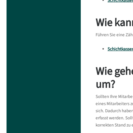
Schichtkasse
Wie kan
Führen Sie eine Zäh
Schichtkasse
Wie geh
um?
Sollten Ihre Mitarb
eines Mitarbeiters 
sich. Dadurch haben
erfasst werden. Sol
korrekten Stand zu 