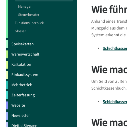
Wie füh
Manager
Steuerberater
Anhand eines Trans
Funktionsüberblick
Münzgeld aus dem Tr
Glossar
System erkennt die
Speisekarten
Schichtkasse
Warenwirtschaft
Kalkulation
Wie mac
Einkaufssystem
Um Geld von außen e
Mehrbetrieb
Schichtkassenbuch.
Zeiterfassung
Schichtkasse
Website
Newsletter
Wie mac
Digital Signage