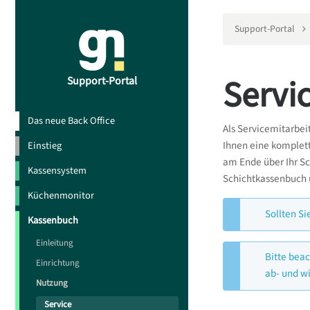
Support-Portal
Servi
Support-Portal
Das neue Back Office
Als Servicemitarbeit
Ihnen eine komplett
Einstieg
am Ende über Ihr Sc
Kassensystem
Schichtkassenbuch 
Küchenmonitor
Sollten S
Kassenbuch
Einleitung
Bitte bea
Einrichtung
ab- und w
Nutzung
Service