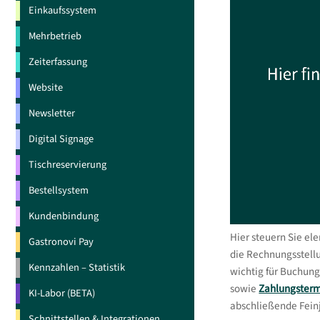
Einkaufssystem
Mehrbetrieb
Zeiterfassung
Website
Newsletter
Digital Signage
Tischreservierung
Bestellsystem
Kundenbindung
Hier steuern Sie ele
Gastronovi Pay
die Rechnungsstell
Kennzahlen – Statistik
wichtig für Buchung
sowie
Zahlungsterm
KI-Labor (BETA)
abschließende Feinj
Schnittstellen & Integrationen