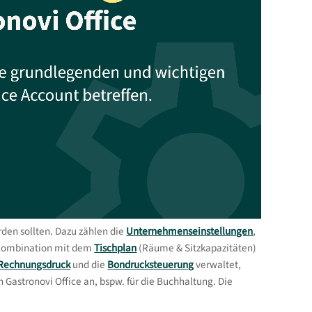
erden sollten. Dazu zählen die
Unternehmenseinstellungen
,
n Kombination mit dem
Tischplan
(Räume & Sitzkapazitäten)
Rechnungsdruck
und die
Bondrucksteuerung
verwaltet,
 Gastronovi Office an, bspw. für die Buchhaltung. Die