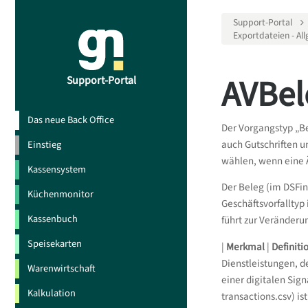
Support-Portal
Exportdateien - Al
AVBel
Support-Portal
Das neue Back Office
Der Vorgangstyp „B
auch Gutschriften u
Einstieg
wählen, wenn eine 
Kassensystem
Der Beleg (im DSFin
Küchenmonitor
Geschäftsvorfalltyp
Kassenbuch
führt zur Verände
Speisekarten
|
Merkmal
|
Definiti
Dienstleistungen, 
Warenwirtschaft
einer digitalen Sig
Kalkulation
transactions.csv) is