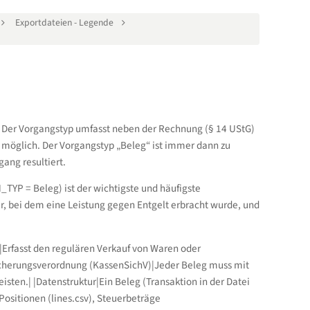
Exportdateien - Legende
. Der Vorgangstyp umfasst neben der Rechnung (§ 14 UStG)
 möglich. Der Vorgangstyp „Beleg“ ist immer dann zu
ng resultiert.
TYP = Beleg) ist der wichtigste und häufigste
ar, bei dem eine Leistung gegen Entgelt erbracht wurde, und
|Erfasst den regulären Verkauf von Waren oder
sicherungsverordnung (KassenSichV)|Jeder Beleg muss mit
sten.| |Datenstruktur|Ein Beleg (Transaktion in der Datei
 Positionen (lines.csv), Steuerbeträge