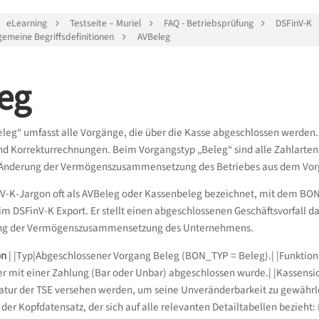
eLearning
Testseite – Muriel
FAQ - Betriebsprüfung
DSFinV-K
lgemeine Begriffsdefinitionen
AVBeleg
eg
eleg“ umfasst alle Vorgänge, die über die Kasse abgeschlossen werden
nd Korrekturrechnungen. Beim Vorgangstyp „Beleg“ sind alle Zahlarten
Änderung der Vermögenszusammensetzung des Betriebes aus dem Vorga
V-K-Jargon oft als AVBeleg oder Kassenbeleg bezeichnet, mit dem BON_
 im DSFinV-K Export. Er stellt einen abgeschlossenen Geschäftsvorfall d
rung der Vermögenszusammensetzung des Unternehmens.
on
| |Typ|Abgeschlossener Vorgang Beleg (BON_TYP = Beleg).| |Funktion
der mit einer Zahlung (Bar oder Unbar) abgeschlossen wurde.| |Kassen
natur der TSE versehen werden, um seine Unveränderbarkeit zu gewährlei
t der Kopfdatensatz, der sich auf alle relevanten Detailtabellen bezieht: