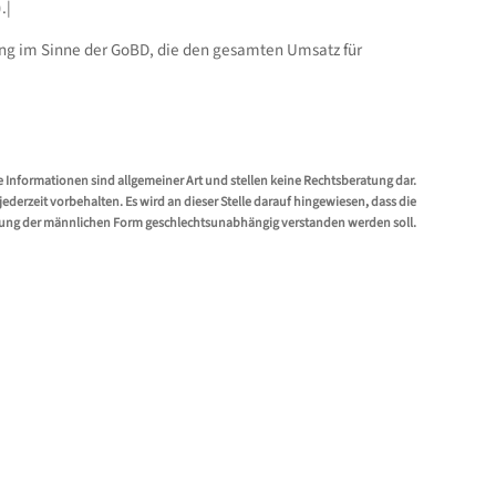
.|
nung im Sinne der GoBD, die den gesamten Umsatz für
e Informationen sind allgemeiner Art und stellen keine Rechtsberatung dar.
erzeit vorbehalten. Es wird an dieser Stelle darauf hingewiesen, dass die
ung der männlichen Form geschlechtsunabhängig verstanden werden soll.