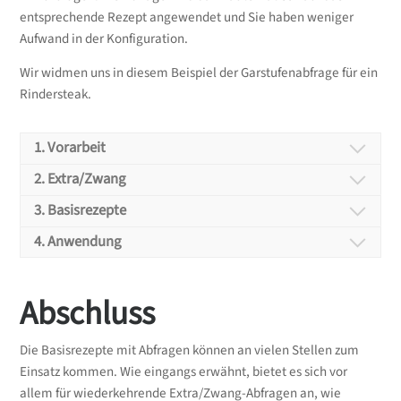
entsprechende Rezept angewendet und Sie haben weniger
Aufwand in der Konfiguration.
Wir widmen uns in diesem Beispiel der Garstufenabfrage für ein
Rindersteak.
1. Vorarbeit
2. Extra/Zwang
1. Vorarbeit
3. Basisrezepte
2. Extra/Zwang erstellen
4. Anwendung
Zuerst benötigen Sie
alle Rezepte
, die für das
3. Die Basisrezepte
Basisrezept mit Garstufenabfrage relevant sind.
Nachdem die Vorarbeit abgeschlossen ist und alle
Dabei spielt es keine Rolle, ob Sie entweder bereits
Abschluss
4. Die Anwendung des
nötigen Rezepte erstellt wurden, wird die Abfrage
Die Extra/Zwang-Abfrage ist nun komplett und wird
angelegte Rezepte nutzen oder
neue Rezepte
im Rezept
Garstufenabfrage
über die Extras/Zwänge
Basisrezepts
anschließend mit den passenden Basisrezepten
anlegen
.
erstellt. Diese finden Sie unter dem Reiter
Die Basisrezepte mit Abfragen können an vielen Stellen zum
befüllt. (Basisrezepte können Rezepte oder
Kalkulation / Extras/Zwänge
, sobald Sie ein Rezept
Einsatz kommen. Wie eingangs erwähnt, bietet es sich vor
1.1 Beispiel
Grundrezepte sein.)
Abschließend können Sie das erstellte Basisrezept
aus der Liste ausgewählt haben.
allem für wiederkehrende Extra/Zwang-Abfragen an, wie
jetzt jeglichen Rezepten hinzufügen, die die Abfrage