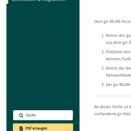
Dein gn-WLAN-Acces
Nimm den gn-
aus dem gn-S
Platziere den
können; Funk
Nimm das Net
Netzwerkkabe
Der gn-WLAN-A
An dieser Stelle is
vorhandene gn-Net
PDF erzeugen