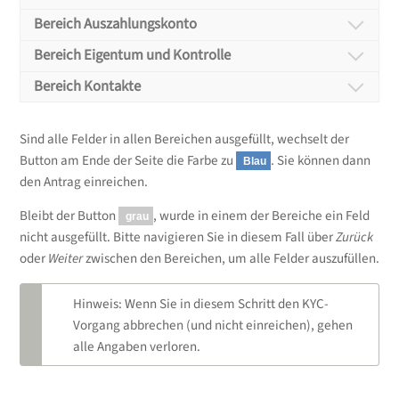
Bereich
Unternehmen
Bereich Auszahlungskonto
Bereich
Bereich Eigentum und Kontrolle
Auszahlungskonto
Bereich Kontakte
Bereich
Kontakte
Bereich
Eigentum und
Sind alle Felder in allen Bereichen ausgefüllt, wechselt der
Kontrolle
Button am Ende der Seite die Farbe zu
. Sie können dann
Blau
den Antrag einreichen.
Bleibt der Button
, wurde in einem der Bereiche ein Feld
grau
nicht ausgefüllt. Bitte navigieren Sie in diesem Fall über
Zurück
oder
Weiter
zwischen den Bereichen, um alle Felder auszufüllen.
Firmenname:
Dieser ist bereits mit Ihren Daten
ausgefüllt. (Sollte die Bezeichnung nicht korrekt
Hinweis: Wenn Sie in diesem Schritt den KYC-
sein, informieren Sie uns bitte.)
Vorgang abbrechen (und nicht einreichen), gehen
Tragen Sie hier bitte einen Ansprechpartner ein, an
alle Angaben verloren.
Gesellschaftsform:
Wählen Sie hier die zutreffende
den später die Rechnungen verschickt werden.
Gesellschaftsform Ihres Unternehmens
Wählen Sie bei
Ultimate Beneficial Owners (UBO)
,
Bei
Unterzeichner
tragen Sie die Person ein, die den