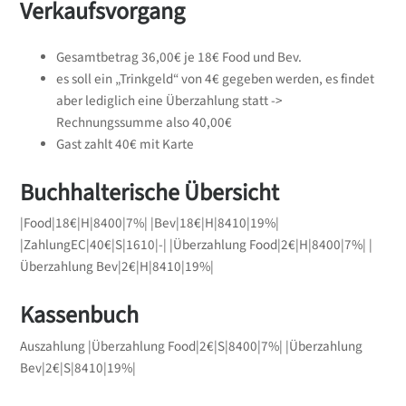
Verkaufsvorgang
Gesamtbetrag 36,00€ je 18€ Food und Bev.
es soll ein „Trinkgeld“ von 4€ gegeben werden, es findet
aber lediglich eine Überzahlung statt ->
Rechnungssumme also 40,00€
Gast zahlt 40€ mit Karte
Buchhalterische Übersicht
|Food|18€|H|8400|7%| |Bev|18€|H|8410|19%|
|ZahlungEC|40€|S|1610|-| |Überzahlung Food|2€|H|8400|7%| |
Überzahlung Bev|2€|H|8410|19%|
Kassenbuch
Auszahlung |Überzahlung Food|2€|S|8400|7%| |Überzahlung
Bev|2€|S|8410|19%|